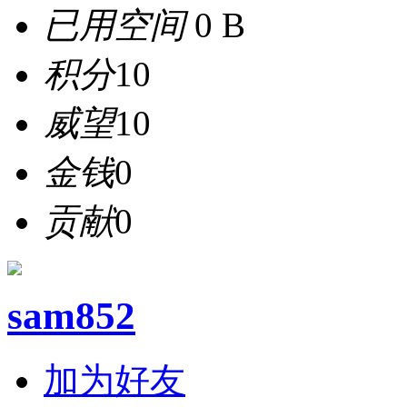
已用空间
0 B
积分
10
威望
10
金钱
0
贡献
0
sam852
加为好友