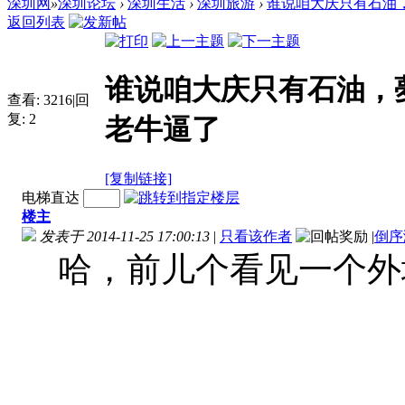
深圳网
»
深圳论坛
›
深圳生活
›
深圳旅游
›
谁说咱大庆只有石油，
返回列表
谁说咱大庆只有石油，
查看:
3216
|
回
复:
2
老牛逼了
[复制链接]
电梯直达
楼主
发表于 2014-11-25 17:00:13
|
只看该作者
|
倒序
哈，前儿个看见一个外