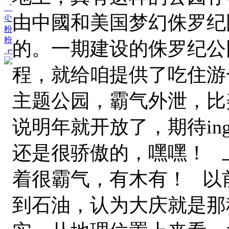
゛
由中國和美国梦幻侏罗纪
尐
粉
粉
的。一期建设的侏罗纪公
┏
程，就给咱提供了吃住游
主题公园，霸气外泄，比
说明年就开放了，期待in
还是很骄傲的，嘿嘿！
着很霸气，有木有！ 以
到石油，认为大庆就是那