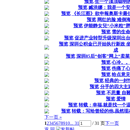
预览
生一个顶頂聪明的
预览
臧洪娜：我是一个
预览
《长江图》欲申報奥斯卡最佳
预览
网红的脸 难倒
预览
伊能静女兒“小米粒”
预览
雪的生
预览
促进产业转型升级深圳出
预览
深圳公积金已开始执行新政 
成
预览
深圳85后“创客”网上“卖
预览
心冷。
预览
伤痛了
预览
给点意
预览
经典的一封
预览
分手的四大主
预览
不思量 自
预览
爱情
预览
转载：幸福,就是找一个
预览
转载：写给曾经的他,虽然现
下一页 »
1
2
3
4
5
6
7
8
9
10
... 31
/ 31 页
下一页
返 回