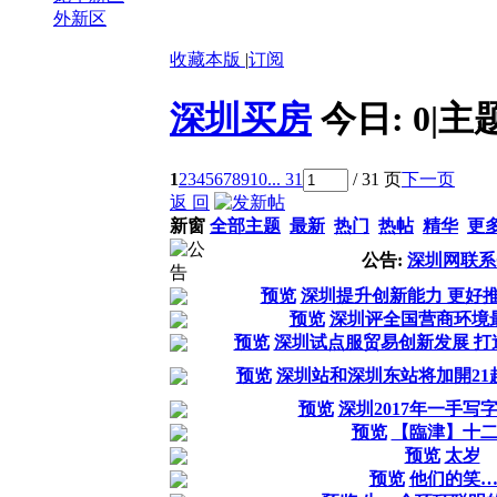
外新区
收藏本版
|
订阅
深圳买房
今日:
0
|
主
1
2
3
4
5
6
7
8
9
10
... 31
/ 31 页
下一页
返 回
新窗
全部主题
最新
热门
热帖
精华
更
公告:
深圳网联系
预览
深圳提升创新能力 更好
预览
深圳评全国营商环境
预览
深圳试点服贸易创新发展 打
预览
深圳站和深圳东站将加開21
预览
深圳2017年一手写
预览
【臨津】十
预览
太岁
预览
他们的笑