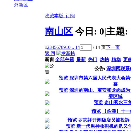
外新区
收藏本版
|
订阅
南山区
今日:
0
|
主题:
1
2
3
4
5
6
7
8
9
10
... 14
/ 14 页
下一页
返 回
新窗
全部主题
最新
热门
热帖
精华
更
公告:
深圳网联系
预览
深圳市第六届人民代表大会第
幕
预览
深圳的南山、宝安和龙岗成为
要区域
预览
奇山秀水三
预览
【临津】十一
预览
罗志祥开潮店店员被投訴
预览
新一代男神收割机的爪又