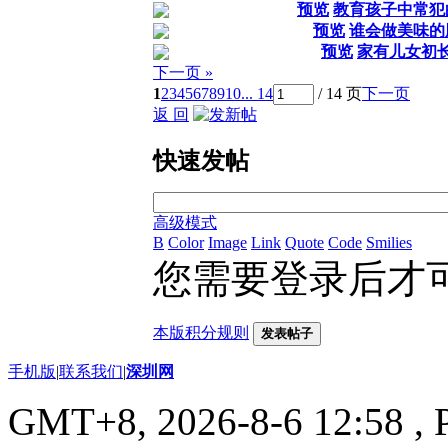
预览
教育孩子中常犯
预览
谁会做美味的
预览
家有儿女初
下一页 »
1
2
3
4
5
6
7
8
9
10
... 14
/ 14 页
下一页
返 回
快速发帖
高级模式
B
Color
Image
Link
Quote
Code
Smilies
您需要登录后才
本版积分规则
发表帖子
手机版
|
联系我们
|
深圳网
GMT+8, 2026-8-6 12:58
, 