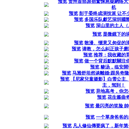
预览
贵州首部原创驚悚悬疑網络大
机
预览
彭于晏终成演技派 让不
预览
多国乐队獻艺深圳國
预览
深山里的土人（
预览
显微鏡下的
预览
散漫、惬意又匆促的
预览
请教，怎么糾正孩子磨
预览
推荐：我收藏的
预览
做一个背后默默關注
预览
糁汤，临安開
预览
马雅舒坦然谈離婚:跟吳奇
预览
【尼家兒童摄影】白雪公主
主，驾到！
预览
异地高考，你怎
预览
花生酱曲
预览
最闪亮的笑脸 
预览
一个單身爸爸的
预览
凡人修仙傳要疯了，新年第